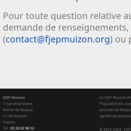
Pour toute question relative a
demande de renseignements, 
(
contact@fjepmuizon.org
) ou
FJEP Muizon
Le FJEP Muizon (F
1 rue de la Mairie
Populaire) est une
Mairie de Muizon
activités de Muizo
51140 Muizon
agréée de Jeuness
France
Tél :
03 26 02 96 52
© 2012-2023 - FJE